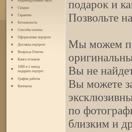
подарок и ка
Индивидуальный заказ
Скидки
Позвольте н
Гарантии
Безопасность
Способы оплаты
Оформление портрета
Мы можем п
Доставка портрета
Вопросы-Ответы
оригинальны
Книга отзывов
Вы не найдет
1000 и 1 повод
подарить портрет
График работы
Вы можете з
Контакты
эксклюзивный
по фотограф
близким и др