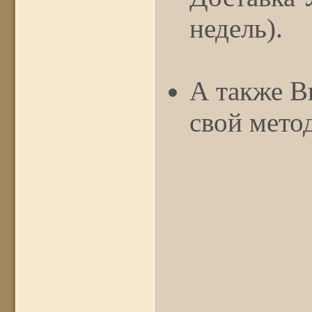
недель).
А также В
свой мето