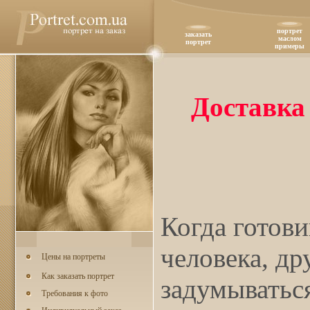
портрет
заказать
маслом
портрет
примеры
Доставка
Когда готов
человека, др
Цены на портреты
Как заказать портрет
задумываться
Требования к фото