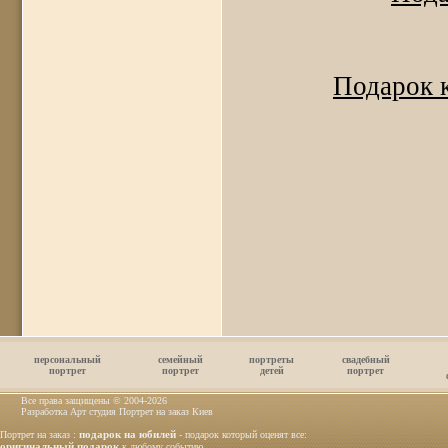
Подарок к
персональный
семейный
портреты
свадебный
портрет
портрет
детей
портрет
Все права защищены © 2004
-2026
Разработка Арт студия Портрет на заказ Киев
подарок на юбилей
Портрет на заказ :
- подарок который оценят все:
оригинальный подарок
к любому событию