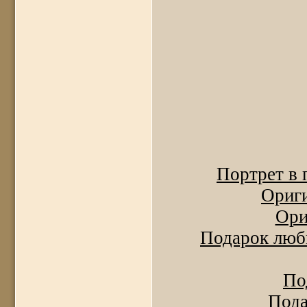
Портрет в 
Ориги
Ори
Подарок люб
По
Пода