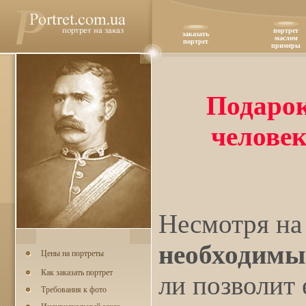
портрет
заказать
маслом
портрет
примеры
Подарок
человек
Несмотря на 
необходимы
Цены на портреты
Как заказать портрет
ли позволит 
Требования к фото