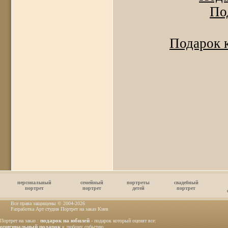
По
Подарок к
персональный
семейный
портреты
свадебный
портрет
портрет
детей
портрет
Все права защищены © 2004
-2026
Разработка Арт студия Портрет на заказ Киев
подарок на юбилей
Портрет на заказ :
- подарок который оценят все:
оригинальный подарок
к любому событию