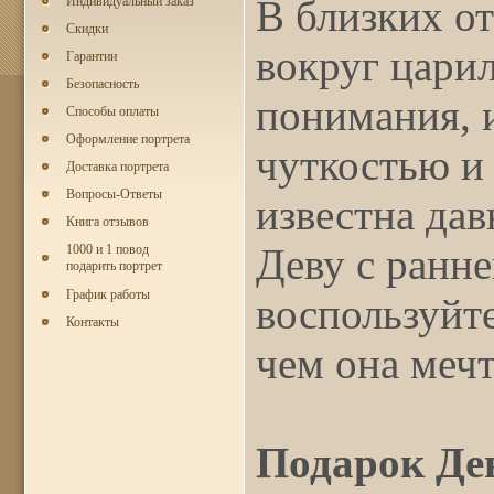
В близких о
Индивидуальный заказ
Скидки
вокруг цари
Гарантии
Безопасность
понимания, 
Способы оплаты
Оформление портрета
чуткостью и 
Доставка портрета
Вопросы-Ответы
известна да
Книга отзывов
Деву с ранне
1000 и 1 повод
подарить портрет
График работы
воспользуйте
Контакты
чем она мечт
Подарок Де