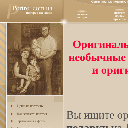
Оригинальные подарки, 
портрет
заказать
маслом
портрет
примеры
Оригиналь
необычные 
и ориг
Цены на портреты
Вы ищите о
Как заказать портрет
Требования к фото
подарки
на 