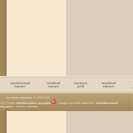
персональный
семейный
портреты
свадебный
портрет
портрет
детей
портрет
Все права защищены © 2004
-2026
оригинальные подарки
оригинальный
Арт Студия
- подарок который оценят все:
подарок
к любому событию