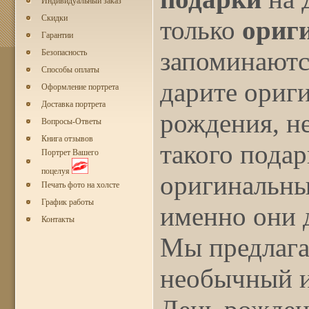
Индивидуальный заказ
Скидки
только
ориг
Гарантии
запоминаютс
Безопасность
Способы оплаты
дарите ориг
Оформление портрета
Доставка портрета
рождения, н
Вопросы-Ответы
Книга отзывов
такого подар
Портрет Вашего
поцелуя
оригинальны
Печать фото на холсте
График работы
именно они д
Контакты
Мы предлага
необычный 