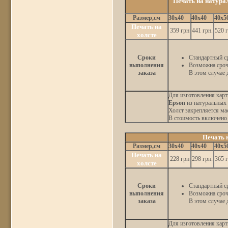
Печать на натура
Размер,см
30x40
40x40
40x5
Печать на
359 грн
441 грн.
520 г
холсте
Сроки
Стандартный ср
выполнения
Возможна срочн
заказа
В этом случае 
Для изготовления кар
Epson
из натуральных
Холст закрепляется ма
В стоимость включено 
Печать 
Размер,см
30x40
40x40
40x5
Печать на
228 грн
298 грн.
365 г
холсте
Сроки
Стандартный ср
выполнения
Возможна срочн
заказа
В этом случае 
Для изготовления карт