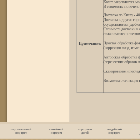
Холст закрепляется ма
В стоимость включено 
Доставка по Киеву - 40
Доставка в другие гор
осуществляется удобн
Стоимость доставки и 
оплачиваются клиенто
Простая обработка фо
Примечание:
(коррекция лица, измен
Авторская обработка 
(перенесение образов н
Сканирование и послед
Возможна стилизация 
персональный
семейный
портреты
свадебный
портрет
портрет
детей
портрет