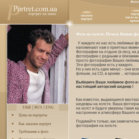
Фото
портр
заказать
масло на 
портрет
прим
Фото на холсте. Печать Ваших фо
У каждого из нас есть любимые ф
напоминают нам о приятных момен
Фотографии на отдыхе (в лесу, на д
фотографии с родными и близкими
просто фотографии Ваших любимц
Эти фотографии есть у каждого…
Но у них есть один минус – они все
флешке, на СD, в архиве ... котор
Выберите Ваше любимое фото и 
настоящий авторский шедевр !
Как известно, выдающиеся мастер
шедевры на холсте. Ваша фотогра
|
|
UKR
RUS
ENG
на холст и будьте уверены такая 
настроение и атмосферу Вашего и
Цены на портреты
Подумайте только, как замечатель
Как заказать портрет
фотография на холсте.
Требования к фото