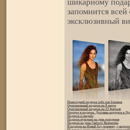
шикарному подар
запомнится всей
эксклюзивный ви
Новогодний подарок себе или близким
Оригинальный подарок на 8 марта
Оригинальный подарок на 23 февраля
Портрет в подарок. Доставка портрета в Лу
Подарок к свадьбе
Подарок мужчине на день рождения
Подарок на день Святого Валентина
В подарок на Новый Год человеку, у которог
Подарок к сдаче экзаменов, окончанию учё