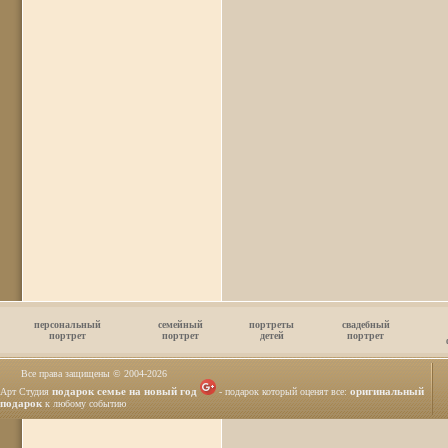
персональный
семейный
портреты
свадебный
портрет
портрет
детей
портрет
Все права защищены © 2004
-2026
подарок семье на новый год
оригинальный
Арт Студия
- подарок который оценят все:
подарок
к любому событию