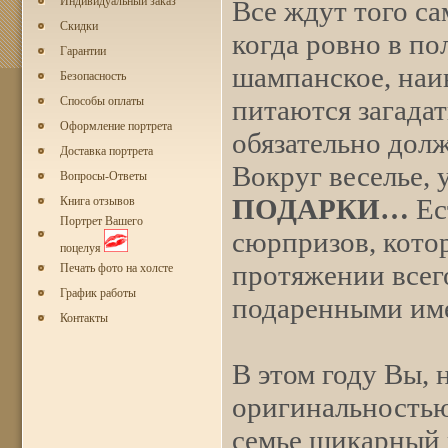
Индивидуальный заказ
Все ждут того са
Скидки
когда ровно в по
Гарантии
шампанское, наив
Безопасность
питаются загада
Способы оплаты
Оформление портрета
обязательно дол
Доставка портрета
Вокруг веселье, 
Вопросы-Ответы
ПОДАРКИ…
Ес
Книга отзывов
Портрет Вашего
сюрпризов, кото
поцелуя
протяжении всего
Печать фото на холсте
График работы
подаренными име
Контакты
В этом году Вы, 
оригинальностью
семье шикарный