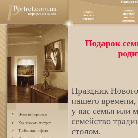
Подарок с
портрет
заказать
маслом
портрет
примеры
Подарок сем
родн
Праздник Нового
нашего времени,
у вас семья или м
Цены на портреты
семейство тради
Как заказать портрет
столом.
Требования к фото